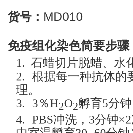
MD010
货号：
免疫组化染色简要步骤
1.
石蜡切片脱蜡、水
2.
根据每一种抗体的
理。
3.
3％H
O
孵育5分
2
2
4.
PBS冲洗，3分钟
中室温孵育30 -60